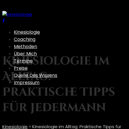
Kinesiologie
Coaching
Methoden
Über Mich
Kinesiologie im
Termine
Preise
Alltag:
Quelle Des Wissens
Impressum
Praktische Tipps
für jedermann
Kinesiologie
>
Kinesiologie im Alltag: Praktische Tipps für