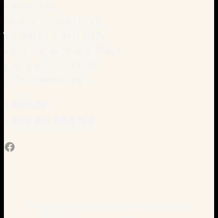
Conseil
Socio-familial
Isabelle Nilles
28 Stackemer Pad
L-9744 Deiffelt
LUXEMBOURG
Telefon:
+352 691 584760
Facebook
Copyright @ 2025 Kinesiologie Isabelle Nilles