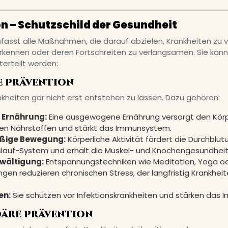
n – Schutzschild der Gesundheit
fasst alle Maßnahmen, die darauf abzielen, Krankheiten zu v
erkennen oder deren Fortschreiten zu verlangsamen. Sie kann 
terteilt werden:
re Prävention
rankheiten gar nicht erst entstehen zu lassen. Dazu gehören:
Ernährung:
Eine ausgewogene Ernährung versorgt den Körp
len Nährstoffen und stärkt das Immunsystem.
ßige Bewegung:
Körperliche Aktivität fördert die Durchblut
slauf-System und erhält die Muskel- und Knochengesundheit
wältigung:
Entspannungstechniken wie Meditation, Yoga o
en reduzieren chronischen Stress, der langfristig Krankhei
en:
Sie schützen vor Infektionskrankheiten und stärken das
däre Prävention