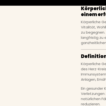
Körperlic
einem erf
Körperliche G
Vitalität, Woh
zu begegnen. 
langfristig zu
ganzheitlichen
Definitio
Körperliche Ge
des Herz-Krei
Immunsystems.
Anlagen, Ernä
Ein gesunder K
Verletzungen z
natürlichen F
reduzieren.