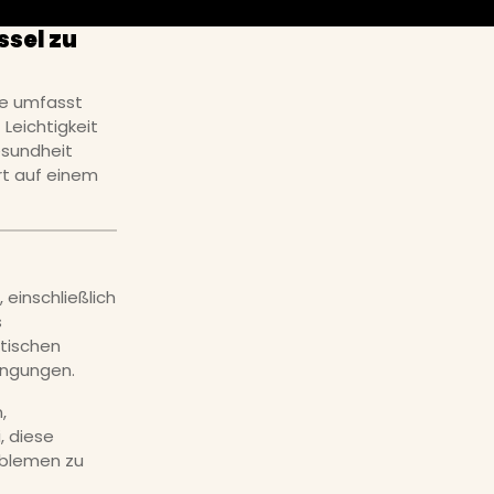
ssel zu
ie umfasst
 Leichtigkeit
esundheit
rt auf einem
 einschließlich
s
etischen
ingungen.
,
, diese
roblemen zu