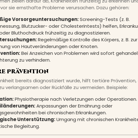
en zielen darauf ab, Krankheiten frühzeitig zu erkennen un
vor sie ernsthafte Probleme verursachen. Dazu gehören:
ßige Vorsorgeuntersuchungen:
Screening-Tests (z. B.
messung, Blutzucker- oder Cholesterintests) helfen, Erkrank
oder Bluthochdruck frühzeitig zu diagnostizieren.
tersuchungen:
Regelmäßige Kontrolle des Körpers, z. B. zur
nung von Hautveränderungen oder Knoten.
vention:
Bei Anzeichen von Problemen wird sofort gehandel
hterung zu verhindern.
äre Prävention
kheit bereits diagnostiziert wurde, hilft tertiäre Prävention,
zu verlangsamen oder Rückfälle zu vermeiden. Beispiele:
ation:
Physiotherapie nach Verletzungen oder Operationen.
iländerungen:
Anpassungen der Ernährung oder
sgewohnheiten bei chronischen Erkrankungen.
gische Unterstützung:
Umgang mit chronischen Krankheit
ische Begleitung.