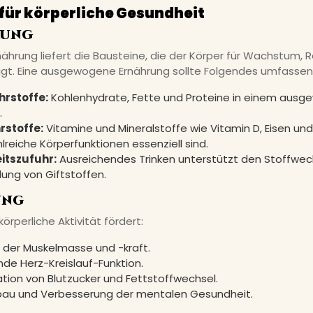
für körperliche Gesundheit
rung
rnährung liefert die Bausteine, die der Körper für Wachstum, 
igt. Eine ausgewogene Ernährung sollte Folgendes umfassen
rstoffe:
Kohlenhydrate, Fette und Proteine in einem aus
.
rstoffe:
Vitamine und Mineralstoffe wie Vitamin D, Eisen u
hlreiche Körperfunktionen essenziell sind.
itszufuhr:
Ausreichendes Trinken unterstützt den Stoffwec
ung von Giftstoffen.
ung
rperliche Aktivität fördert:
t der Muskelmasse und -kraft.
nde Herz-Kreislauf-Funktion.
ation von Blutzucker und Fettstoffwechsel.
bau und Verbesserung der mentalen Gesundheit.