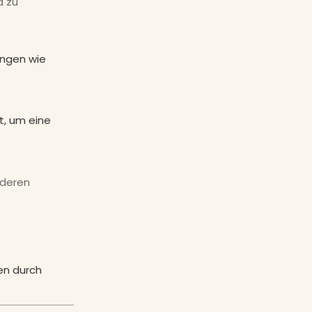
d zu
ungen wie
t, um eine
 deren
en durch