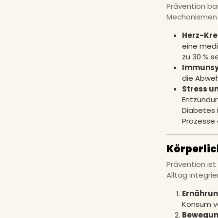
Prävention ba
Mechanismen v
Herz-Kre
eine medi
zu 30 % s
Immunsy
die Abweh
Stress u
Entzündun
Diabetes 
Prozesse
Körperlic
Prävention is
Alltag integrie
Ernähru
Konsum vo
Bewegung