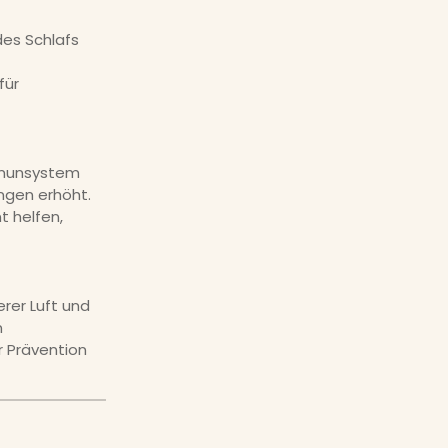
des Schlafs
für
Immunsystem
ngen erhöht.
 helfen,
rer Luft und
n
r Prävention