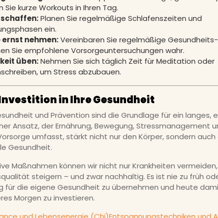
n Sie kurze Workouts in Ihren Tag.
 schaffen:
Planen Sie regelmäßige Schlafenszeiten und
ungsphasen ein.
 ernst nehmen:
Vereinbaren Sie regelmäßige Gesundheits
en Sie empfohlene Vorsorgeuntersuchungen wahr.
eit üben:
Nehmen Sie sich täglich Zeit für Meditation oder
schreiben, um Stress abzubauen.
 Investition in Ihre Gesundheit
sundheit und Prävention sind die Grundlage für ein langes, er
icher Ansatz, der Ernährung, Bewegung, Stressmanagement 
orsorge umfasst, stärkt nicht nur den Körper, sondern auch
le Gesundheit.
ive Maßnahmen können wir nicht nur Krankheiten vermeiden
ualität steigern – und zwar nachhaltig. Es ist nie zu früh od
 für die eigene Gesundheit zu übernehmen und heute dami
res Morgen zu investieren.
lance und Lebensenergie (Chi)
Entspannungstechniken und