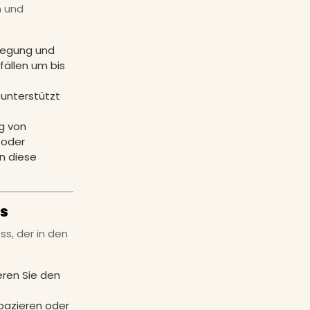
n und
wegung und
fällen um bis
 unterstützt
ng von
 oder
n diese
is
s, der in den
eren Sie den
pazieren oder