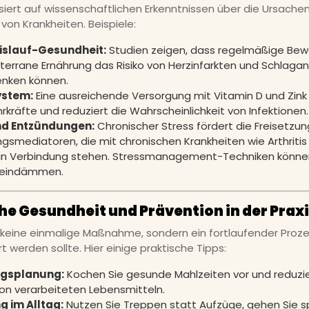
siert auf wissenschaftlichen Erkenntnissen über die Ursache
on Krankheiten. Beispiele:
islauf-Gesundheit:
Studien zeigen, dass regelmäßige Be
terrane Ernährung das Risiko von Herzinfarkten und Schlagan
enken können.
stem:
Eine ausreichende Versorgung mit Vitamin D und Zink
rkräfte und reduziert die Wahrscheinlichkeit von Infektionen.
nd Entzündungen:
Chronischer Stress fördert die Freisetzu
gsmediatoren, die mit chronischen Krankheiten wie Arthritis
in Verbindung stehen. Stressmanagement-Techniken könne
 eindämmen.
he Gesundheit und Prävention in der Prax
t keine einmalige Maßnahme, sondern ein fortlaufender Prozes
rt werden sollte. Hier einige praktische Tipps:
ngsplanung:
Kochen Sie gesunde Mahlzeiten vor und reduzi
n verarbeiteten Lebensmitteln.
 im Alltag:
Nutzen Sie Treppen statt Aufzüge, gehen Sie s