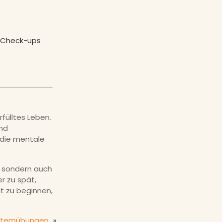
-Check-ups
fülltes Leben.
und
 die mentale
, sondern auch
er zu spät,
t zu beginnen,
 Atemübungen
»