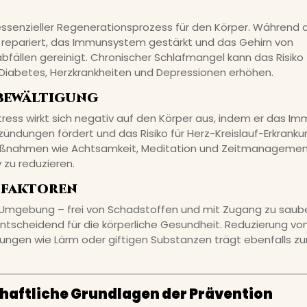
 essenzieller Regenerationsprozess für den Körper. Während 
 repariert, das Immunsystem gestärkt und das Gehirn von
fällen gereinigt. Chronischer Schlafmangel kann das Risiko 
, Diabetes, Herzkrankheiten und Depressionen erhöhen.
sbewältigung
tress wirkt sich negativ auf den Körper aus, indem er das 
zündungen fördert und das Risiko für Herz-Kreislauf-Erkranku
aßnahmen wie Achtsamkeit, Meditation und Zeitmanagement
v zu reduzieren.
tfaktoren
Umgebung – frei von Schadstoffen und mit Zugang zu saube
entscheidend für die körperliche Gesundheit. Reduzierung vo
ngen wie Lärm oder giftigen Substanzen trägt ebenfalls zu
aftliche Grundlagen der Prävention