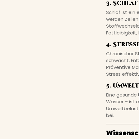
3. Schlaf
Schlaf ist ein
werden Zellen
Stoffwechselab
Fettleibigkeit
4. Stres
Chronischer S
schwächt, Ent
Präventive M
Stress effekti
5. Umwel
Eine gesunde 
Wasser – ist 
Umweltbelastu
bei.
Wissensch