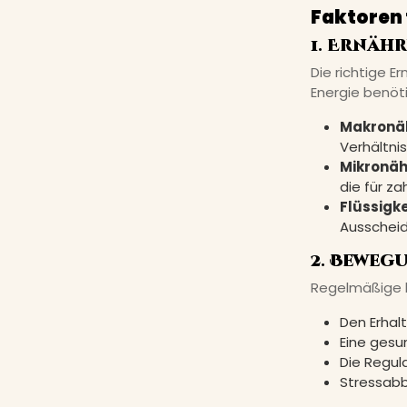
Faktoren 
1. Ernäh
Die richtige E
Energie benöt
Makronäh
Verhältnis
Mikronäh
die für za
Flüssigke
Ausscheid
2. Beweg
Regelmäßige kö
Den Erhal
Eine gesu
Die Regul
Stressab