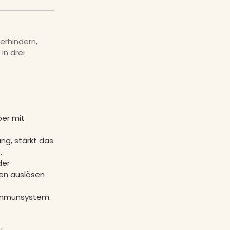
erhindern,
in drei
er mit
ung, stärkt das
.
der
ten auslösen
 Immunsystem.