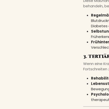
Diese Maßnahm
behandeln, be
Regelmä
Blutdruck
Diabetes 
Selbstun
Früherken
Frühinter
Verschlec
3. Terti
Wenn eine Kran
Fortschreiten 
Rehabilit
Lebensst
Bewegung
Psycholo
therapeut