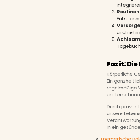
integriere
Routinen
Entspann
Vorsorge
und nehm
Achtsamk
Tagebuch
Fazit: Die
Körperliche Ge
Ein ganzheitl
regelmäßige V
und emotiona
Durch prävent
unsere Lebensq
Verantwortung
in ein gesünde
«
Energetische Ba