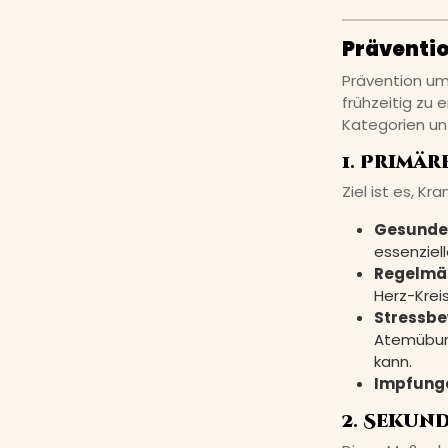
Präventio
Prävention um
frühzeitig zu 
Kategorien un
1. Primä
Ziel ist es, K
Gesunde 
essenziel
Regelmä
Herz-Krei
Stressbe
Atemübung
kann.
Impfung
2. Sekun