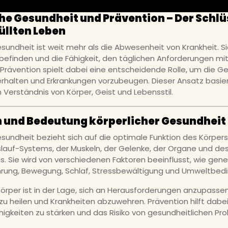
he Gesundheit und Prävention – Der Schlü
üllten Leben
esundheit ist weit mehr als die Abwesenheit von Krankheit. S
lbefinden und die Fähigkeit, den täglichen Anforderungen mit
Prävention spielt dabei eine entscheidende Rolle, um die G
 erhalten und Erkrankungen vorzubeugen. Dieser Ansatz basie
 Verständnis von Körper, Geist und Lebensstil.
n und Bedeutung körperlicher Gesundheit
sundheit bezieht sich auf die optimale Funktion des Körpers,
slauf-Systems, der Muskeln, der Gelenke, der Organe und de
 Sie wird von verschiedenen Faktoren beeinflusst, wie gen
hrung, Bewegung, Schlaf, Stressbewältigung und Umweltbed
örper ist in der Lage, sich an Herausforderungen anzupassen
u heilen und Krankheiten abzuwehren. Prävention hilft dabei
ähigkeiten zu stärken und das Risiko von gesundheitlichen P