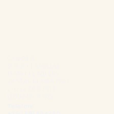
Conseil
Socio-familial
Isabelle Nilles
28 Stackemer Pad
L-9744 Deiffelt
LUXEMBOURG
Telefon:
+352 691 584760